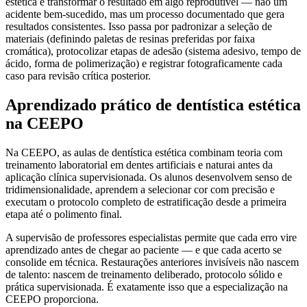
estética é transformar o resultado em algo reprodutível — não um
acidente bem-sucedido, mas um processo documentado que gera
resultados consistentes. Isso passa por padronizar a seleção de
materiais (definindo paletas de resinas preferidas por faixa
cromática), protocolizar etapas de adesão (sistema adesivo, tempo de
ácido, forma de polimerização) e registrar fotograficamente cada
caso para revisão crítica posterior.
Aprendizado prático de dentística estética
na CEEPO
Na CEEPO, as aulas de dentística estética combinam teoria com
treinamento laboratorial em dentes artificiais e naturai antes da
aplicação clínica supervisionada. Os alunos desenvolvem senso de
tridimensionalidade, aprendem a selecionar cor com precisão e
executam o protocolo completo de estratificação desde a primeira
etapa até o polimento final.
A supervisão de professores especialistas permite que cada erro vire
aprendizado antes de chegar ao paciente — e que cada acerto se
consolide em técnica. Restaurações anteriores invisíveis não nascem
de talento: nascem de treinamento deliberado, protocolo sólido e
prática supervisionada. É exatamente isso que a especialização na
CEEPO proporciona.