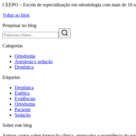
CEEPO – Escola de especialização em odontologia com mais de 10 ano
Voltar ao blog
Pesquisar no blog
Categorias
Ortodontia
Anestesia e sedação
Dentística
Etiquetas
Dentística
Estética
Evidências
Ortodontia
Paciente
Sedação
Sobre este blog
Artigos curtos sobre formação clínica, protocolos e experiência do p