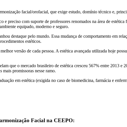
monização facial/orofacial, que exige estudo, domínio técnico e, princ
 e preciso com suporte de professores renomados na área de estética fa
m ambiente equipado, moderno e seguro.
anhou destaque pelo mundo. Essa mudança de comportamento em relação
rocedimentos estéticos.
melhor versão de cada pessoa. A estética avançada utilizada hoje possu
lam que o mercado brasileiro de estética cresceu 567% entre 2013 e 20
as mais promissoras nesse ramo.
aduação em estética (exigida no caso de biomedicina, farmácia e enfe
Harmonização Facial na CEEPO: