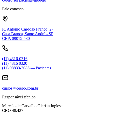
Quero ser paciente-modelo
Fale conosco
R. Antônio Cardoso Franco, 27
Casa Branca, Santo André - SP
CEP: 09015-530
(11) 4316-0316
(11) 4316 0320
(11) 98833-3086 — Pacientes
cursos@ceepo.com.br
Responsável técnico
Marcelo de Carvalho Glerian Inglese
CRO 48.427