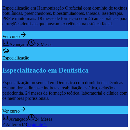
Especialização em Harmonização Orofacial com domínio de toxinas
botulínicas, preenchedores, bioestimuladores, threads, laserterapia,
PRF e muito mais. 18 meses de formação com 46 aulas práticas para
cirurgiões-dentistas que buscam excelência na estética facial.
Ver curso
Avançado
18 Meses
Especialização
Especialização em Dentística
Especialização presencial em Dentística com domínio das técnicas
restauradoras diretas e indiretas, reabilitação estética, oclusão e
periodontia. 24 meses de formação teórica, laboratorial e clínica com
os melhores profissionais.
Ver curso
Avançado
24 Meses
< Anterior
1
/
3
Seguinte >