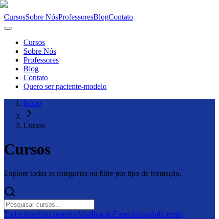
Cursos
Sobre Nós
Professores
Blog
Contato
Cursos
Sobre Nós
Professores
Blog
Contato
Quero ser paciente-modelo
Início
Cursos
Cursos
Explore todas as categorias ou filtre por tipo de formação.
Todos
Aperfeiçoamento
Atualização
Especialização
Imersão