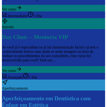
Ver curso
Intermediário
1 Dia
Imersão
Day Clinic – Mentoria VIP
Se você já é especialista ou já faz harmonização facial e já tem o
conhecimento teórico mas ainda se sente inseguro na hora de
realizar os procedimentos no seu consultório, esse curso foi
desenvolvido para você! Será um…
Ver curso
Avançado
1 Dia
Aperfeiçoamento
Aperfeiçoamento em Dentística com
Ênfase em Estética