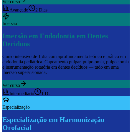
Ver curso
Avançado
2 Dias
Imersão
Imersão em Endodontia em Dentes
Deciduos
Curso intensivo de 1 dia com aprofundamento teórico e prático em
endodontia pediátrica. Capeamento pulpar, pulpotomia, pulpectomia
e instrumentação rotatória em dentes decíduos — tudo em uma
imersão supervisionada.
Ver curso
Intermediário
1 Dia
Especialização
Especialização em Harmonização
Orofacial