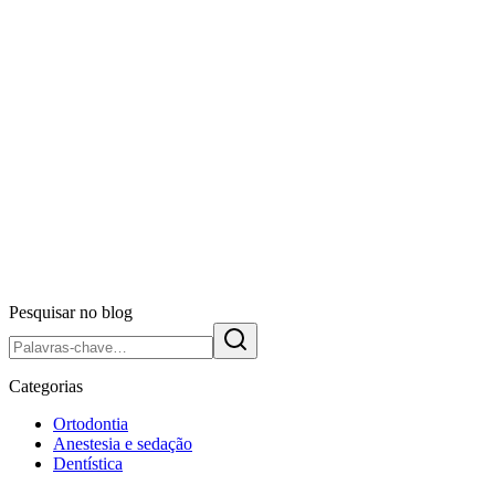
CEEPO
Especialização
Implantes
Dentários
Implantodontia
Odontologia
Ler artigo
Implantodontia: O que é?
Entenda o que é implantodontia, como funciona a
osseointegração, quem pode realizar implantes e por que essa
especialidade está entre as mais promissoras da odontologia.
C
CEEPO
30 de abr. de 2021
5 min de leitura
Pesquisar no blog
Categorias
Ortodontia
Anestesia e sedação
Dentística