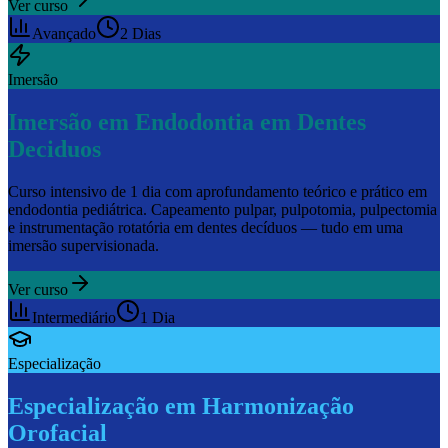
Ver curso
Avançado
2 Dias
Imersão
Imersão em Endodontia em Dentes
Deciduos
Curso intensivo de 1 dia com aprofundamento teórico e prático em
endodontia pediátrica. Capeamento pulpar, pulpotomia, pulpectomia
e instrumentação rotatória em dentes decíduos — tudo em uma
imersão supervisionada.
Ver curso
Intermediário
1 Dia
Especialização
Especialização em Harmonização
Orofacial