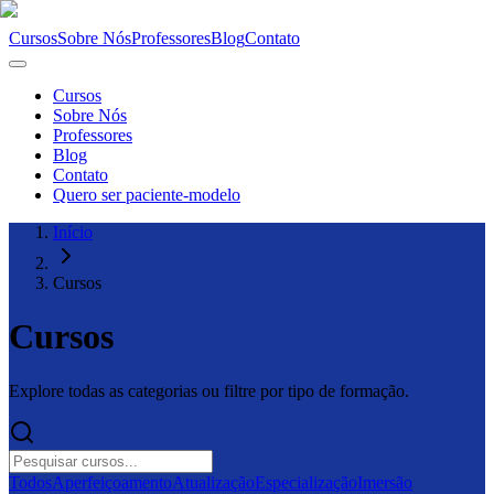
Cursos
Sobre Nós
Professores
Blog
Contato
Cursos
Sobre Nós
Professores
Blog
Contato
Quero ser paciente-modelo
Início
Cursos
Cursos
Explore todas as categorias ou filtre por tipo de formação.
Todos
Aperfeiçoamento
Atualização
Especialização
Imersão