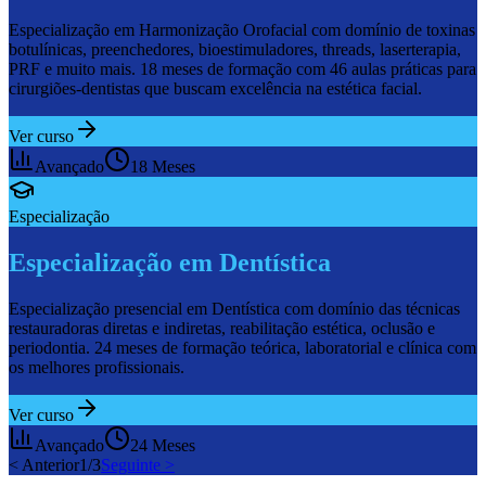
Especialização em Harmonização Orofacial com domínio de toxinas
botulínicas, preenchedores, bioestimuladores, threads, laserterapia,
PRF e muito mais. 18 meses de formação com 46 aulas práticas para
cirurgiões-dentistas que buscam excelência na estética facial.
Ver curso
Avançado
18 Meses
Especialização
Especialização em Dentística
Especialização presencial em Dentística com domínio das técnicas
restauradoras diretas e indiretas, reabilitação estética, oclusão e
periodontia. 24 meses de formação teórica, laboratorial e clínica com
os melhores profissionais.
Ver curso
Avançado
24 Meses
< Anterior
1
/
3
Seguinte >