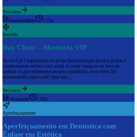
Ver curso
Intermediário
1 Dia
Imersão
Day Clinic – Mentoria VIP
Se você já é especialista ou já faz harmonização facial e já tem o
conhecimento teórico mas ainda se sente inseguro na hora de
realizar os procedimentos no seu consultório, esse curso foi
desenvolvido para você! Será um…
Ver curso
Avançado
1 Dia
Aperfeiçoamento
Aperfeiçoamento em Dentística com
Ênfase em Estética